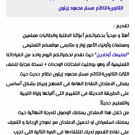
الثانوى2024م مستر محمود زيتون
تقديم :
أهلاُ و مرحباً بحضراتكم أعزائنا الطلبة والطالبات معلمين
ومعلمات وأولياء الأمور زوار و متابعى موقعكم التعليمى
"
تعليمك أونلاين
" حيث نقدم لحضراتكم اليوم واحد من انفراداتنا
التعليمية ألا وهو بوكليت امتحانات الوحدات + نسخة مجابة للصف
الثالث الثانوى2024م مستر محمود زيتون نظام حديث حيث
يغطى الامتحان النقاط الهامة فى المنهج ويركز بشكل أساسى
على الطريقة الحديثة فى التقييم التى أقرتها وزراة التربية
والتعليم حديثاً.
من خلال هذا الامتحان يمكنك الوصول للدرجة النهائية حيث
يمكنك استعراض او تحميل الامتحان مع نموذج الإجابة و التعرف
على نقاط القصور لديك للتتفادها فى المرة التالية التى تجرب