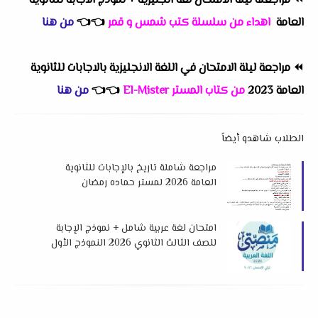
⏪
مراجعلة ليلة الامتحان لغة انجليزية + نموذج الاجابة للثانوية
العامة
اهداء من سلسلة كتب شمس و قمر
👈
👈
من هنا
⏪
مراجعة ليلة الامتحان في اللغة الانجليزية بالاجابات للثانوية
العامة 2023
من كتاب المستر El-Mister
👈
👈
من هنا
الطلاب شاهدو أيضاً
مراجعة شاملة تاريخ بالإجابات للثانوية
العامة 2026 لمستر حماده رمضان
امتحان لغة عربية شامل + نموذج الإجابة
للصف الثالث الثانوي 2026 النموذج الأول
من بوكليت منصتي