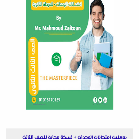
بوكليت امتحانات الوحدات + نسخة مجابة للصف الثالث