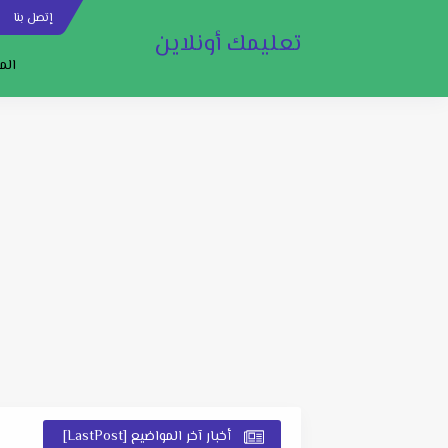
إتصل بنا
س
تعليمك أونلاين
الم
أخبار آخر المواضيع [LastPost]