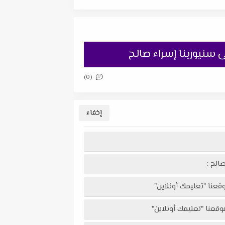
نى سنيورينا إسراء صالح
(0)
الح :
موقعنا "تعليمك أونلاين"
موقعنا "تعليمك أونلاين"