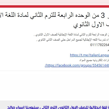
ة لغة ايطالية للصف الاول الثانوى الترم الثانى سنيورينا إسراء صالح