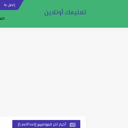
إتصل بنا
س
تعليمك أونلاين
الم
أخبار آخر المواضيع [LastPost]