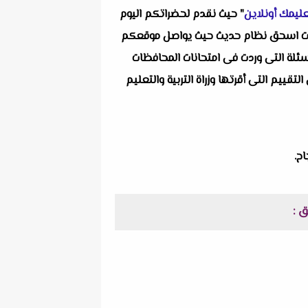
ليمك أونلاين
" حيث نقدم لحضراتكم اليوم
مية ألا وهو مراجعة ليلة الامتحان فى التاريخ للصف الاول الثانوى الترم الثانى 2022 مستر عزت اسحق نظام حديث حيث يواصل موقعكم
سئلة التى وردت فى امتحانات المحافظات
ييم التى أقرتها وزراة التربية والتعليم
ح.