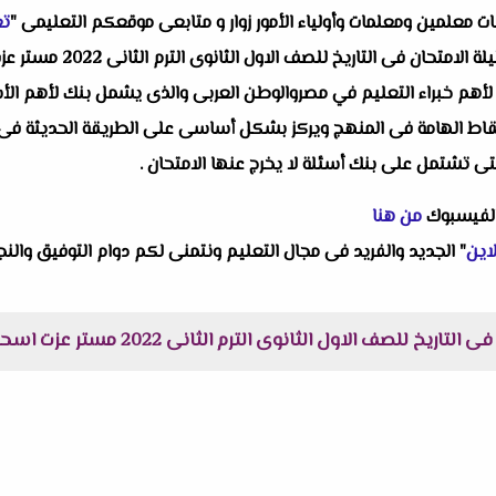
البات معلمين ومعلمات وأولياء الأمور زوار و متابعى موقعكم التعليمى "
تع
واحد من انفراداتنا التعلي
ة لأهم خبراء التعليم في مصروالوطن العربى والذى يشمل بنك لأهم الأ
قاط الهامة فى المنهج ويركز بشكل أساسى على الطريقة الحديثة فى التق
تى تشتمل على بنك أسئلة لا يخرج عنها الامتحان .
الفيسبوك
من هنا
اين
" الجديد والفريد فى مجال التعليم ونتمنى لكم دوام التوفيق والنجا
 للصف الاول الثانوى الترم الثانى 2022 مستر عزت اسحق :