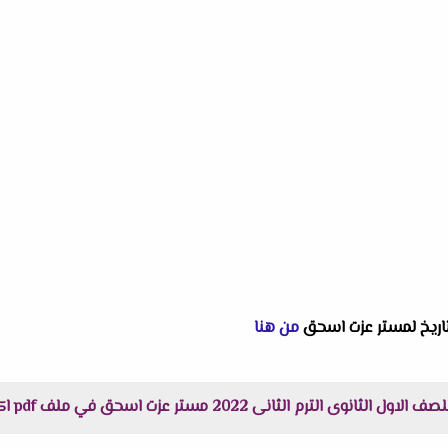
لتاريخ لمستر عزت اسحق
من هنا
عزت اسحق في ملف pdf اكثر وضوحاً جاهز للطباعة عبر الرابط التالى