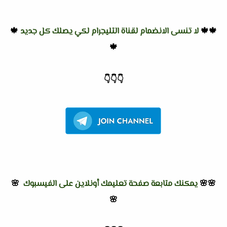
🍁🍁
لا تنسى الانضمام لقناة التليجرام لكي يصلك كل جديد
🍁
🍁
👇
👇
👇
🌸🌸
يمكنك متابعة صفحة تعليمك أونلاين على الفيسبوك
🌸
🌸