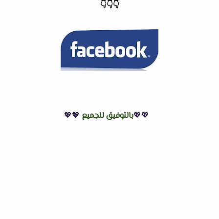
👇
👇
👇
💖💖
بالتوفيق للجميع
💖💖