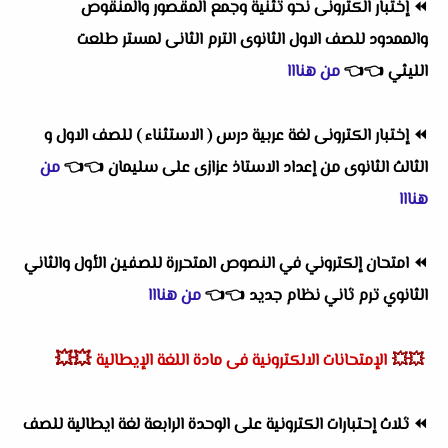
⏪
إختبار الكترونى نحو تثنية وجمع المقصور والمنقوص
والممدود للصف الاول الثانوى الترم الثانى لمستر طلعت
الليثي
👈
👈
من هنااا
⏪
إختبار الكترونى لغة عربية درس ( الاستثناء ) للصف الاول و
الثالث الثانوى من إعداد الاستاذ عزازى على سليمان
👈
👈
من
هنااا
⏪
امتحان إلكتروني في النصوص المتحررة للصفين الأول والثاني
الثانوي ترم ثاني نظام جديد
👈
👈
من هنااا
💥💥
💥💥
الإمتحانات الالكترونية فى مادة اللغة الإيطالية
⏪
ثلاث إحتبارات الكترونية على الوحدة الرابعة لغة ايطالية للصف