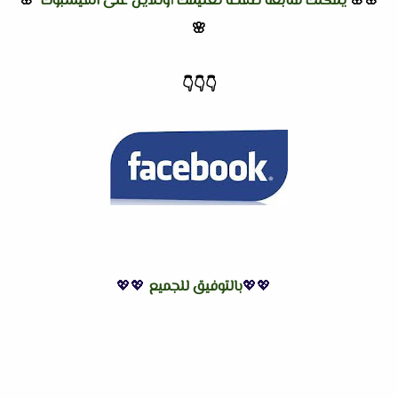
🌸🌸
يمكنك متابعة صفحة تعليمك أونلاين على الفيسبوك
🌸
🌸
👇
👇
👇
💖💖
بالتوفيق للجميع
💖💖