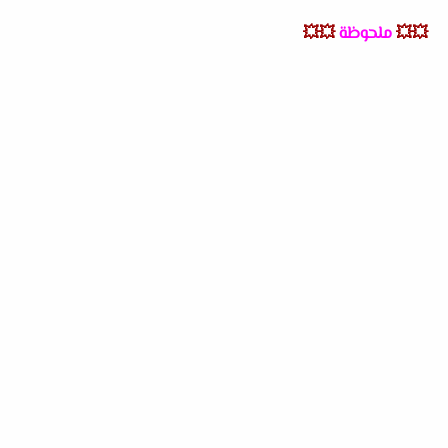
💥💥
ملحوظة
💥💥