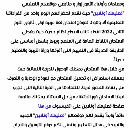
ومعلمات وأولياء الأمور زوار و متابعى موقعكم التعليمى
"
تعليمك أونلاين
" حيث نقدم لحضراتكم اليوم واحد من انفراداتنا
التعليمية ألا وهو 2 نموذج امتحان لغة عربية اولى ثانوى الترم
الثانى 2022 اهداء كتاب الابداع نظام حديث حيث يغطى
الامتحان النقاط الهامة فى المنهج ويركز بشكل أساسى على
الطريقة الحديثة فى التقييم التى أقرتها وزراة التربية والتعليم
حديثاً.
من خلال هذا الامتحان يمكنك الوصول للدرجة النهائية حيث
يمكنك استعراض او تحميل الامتحان مع نموذج الإجابة و التعرف
على نقاط القصور لديك للتتفادها فى المرة التالية التى تجرب
فيها الامتحان فور الانتهاء من حل الاسئلة. يمكنك متابعة
صفحة تعليمك أونلاين على الفيسبوك
من هنا
دائماً وابداً يقدم لكم موقعكم "
تعليمك أونلاين
" الجديد
والفريد فى مجال التعليم ونتمنى لكم دوام التوفيق والنجاح.