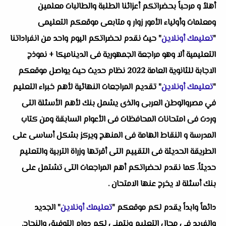
أهلاُ و مرحباً بحضراتكم أعزائنا الطلبة والطالبات معلمين
ومعلمات وأولياء الأمور زوار و متابعى موقعكم التعليمى
"
تعليمك أونلاين
" حيث نقدم لحضراتكم اليوم واحد من انفراداتنا
التعليمية ألا وهو مراجعة الجمهورية فى الديناميكا + نموذج
الاجابة للثانوية العامة 2022 نظام حديث حيث يواصل موقعكم
"
تعليمك أونلاين
" تقديم المراجعات النهائية لأهم خبراء التعليم
في مصروالوطن العربى والذى يشمل بنك لأهم الأسئلة التى
وردت فى امتحانات المحافظات فى الأعوام السابقة ومن كتاب
المدرسة و النقاط الهامة فى المنهج ويركز بشكل أساسى على
الطريقة الحديثة فى التقييم التى أقرتها وزراة التربية والتعليم
حديثاً. كما نقدم لحضراتكم أهم المراجعات التى تشتمل على
بنك أسئلة لا يخرج عنها الامتحان .
دائماً وابداً يقدم لكم موقعكم "
تعليمك أونلاين
" الجديد
والفريد فى مجال التعليم ونتمنى لكم دوام التوفيق والنجاح.