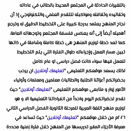
بالتغيرات الحادثة في المجتمع المحيط بالطالب في عاداته
وتقاليده وثقافته ومواكبته للتقدم العلمي والتكنولوجي إذ أن
نجاح المنهج يعتمد بدرجة كبيرة على التخطيط الدقيق له وترجع
أهميته أيضاً إلى أنه يعكس فلسفة المجتمع وتوجهاته العامة.
كما تعد خطة توزيع المنهج هى خطة كاملة وشاملة في ذاتها
تبين مسار العمل وإجراءاته طوال الفترة التي يتم التخطيط
للعمل فيها سواء كانت فصل دراسى او عام كامل
لذلك يسعد موقعكم التعليمى "
تعليمك أونلاين
ان يرحب
بحضراتكم أعزائنا الطلبة والطالبات معلمين ومعلمات وأولياء
الأمور زوار و متابعى موقعكم التعليمى "
تعليمك أونلاين
" حيث
نقدم لحضراتكم اليوم واحداً من انفراداتنا التعليمية الا و هو
توزيع منهج اللغة العربية للمرحلة الثانوية الفصل الدراسي الثاني
٢٠٢٦م من خلال موقعكم "
تعليمك أونلاين
" حيث تساعد في
معرفة الأجزاء المقرر تدريسها من المنهج خلال فترة زمنية محددة