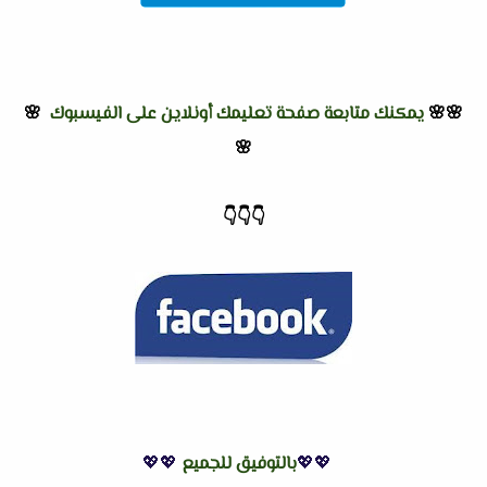
🌸🌸
يمكنك متابعة صفحة تعليمك أونلاين على الفيسبوك
🌸
🌸
👇
👇
👇
💖💖
بالتوفيق للجميع
💖💖