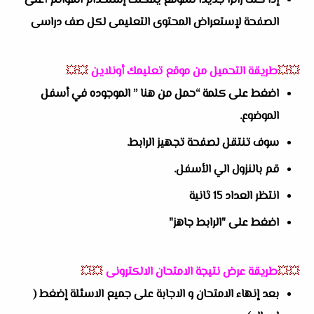
إذا كنت زائراً جديداً للموقع يمكنك إستخدام القوائم أعلى
الصفحة لإستعراض المحتوى التعليمى لكل صف دراسى
💥💥
طريقة التحميل من موقع تعليمك أونلاين
💥💥
اضغط على كلمة “حمل من هنا ” الموجوده في أسفل
الموضوع.
سوف تنتقل لصفحة تجهيز الرابط.
قم بالنزول الي الأسفل.
انتظر العداد 15 ثانية
اضغط على "الرابط جاهز"
💥💥
طريقة عرض نتيجة الامتحان الالكترونى
💥💥
بعد إنهاء الامتحان و الاجابة على جميع الاسئلة إضغط (