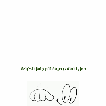
حمل ا لملف بصيغة pdf جاهز للطباعة