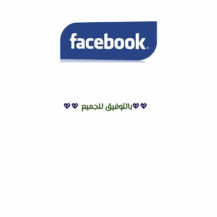
💖💖
بالتوفيق للجميع
💖💖