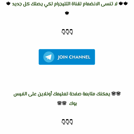
🍁🍁
لا تنسى الانضمام لقناة التليجرام لكي يصلك كل جديد
🍁
🍁
👇
👇
👇
🌸🌸
يمكنك متابعة صفحة تعليمك أونلاين على الفيس
بوك
🌸🌸
👇
👇
👇