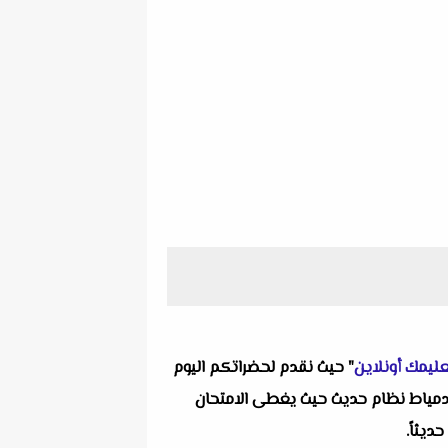
ليمك أونلاين
" حيث نقدم لحضراتكم اليوم
يمية ألا وهو امتحان تاريخ استرشادي بالإجابات للصف الأول الثانوي الترم الأول 2026 لتوجيه دمياط نظام حديث حيث يغطى الامتحان
ديثاً.