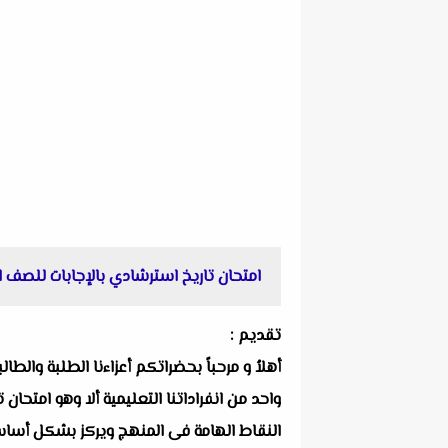
امتحان تاريخ استرشادي بالإجابات للصف الأول الثانوي 
تقديم :
أهلاُ و مرحباً بحضراتكم أعزاءنا الطلبة والط
النقاط الهامة فى المنهج ويركز بشكل أساسي ع