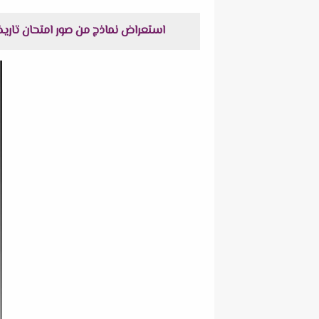
استعراض نماذج من صور امتحان تاريخ استرشادي بالإج