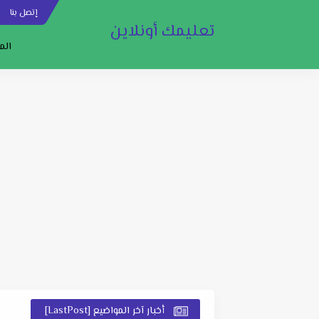
إتصل بنا
س
تعليمك أونلاين
الم
أخبار آخر المواضيع [LastPost]