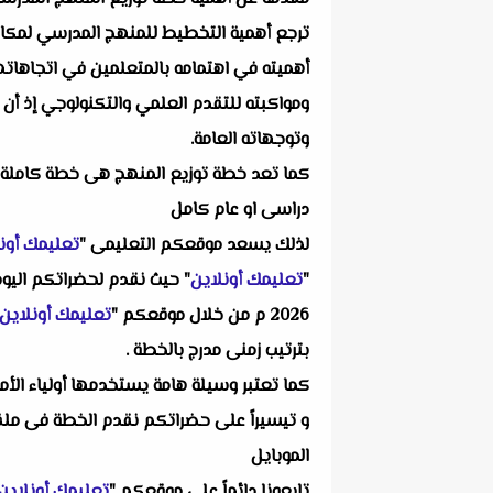
ترجع أهمية التخطيط للمنهج المدرسي لمكانت
أهميته في اهتمامه بالمتعلمين في اتجاهاته
ومواكبته للتقدم العلمي والتكنولوجي إذ أن
وتوجهاته العامة.
كما تعد خطة توزيع المنهج هى خطة كاملة و
دراسى او عام كامل
لذلك يسعد موقعكم التعليمى "
تعليمك أون
"
تعليمك أونلاين
" حيث نقدم لحضراتكم اليوم و
2026 م من خلال موقعكم "
تعليمك أونلاين
بترتيب زمنى مدرج بالخطة .
كما تعتبر وسيلة هامة يستخدمها أولياء الأمو
الموبايل
تابعونا دائماً على موقعكم "
تعليمك أونلاين