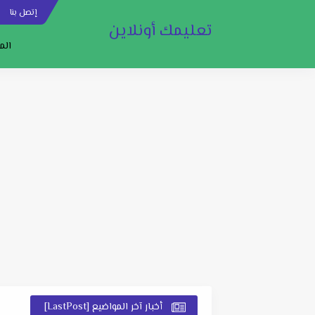
إتصل بنا
س
تعليمك أونلاين
الم
أخبار آخر المواضيع [LastPost]