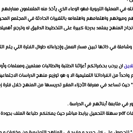
ه في العملية التربوية فهو الوعاء الذي يأخذ منه المتعلمون معارفهم
م وميولهم واهتمامهم واهتمامه بالتغيرات الحادثة في المجتمع المحيط
 نجاح المنهج يعتمد بدرجة كبيرة على التخطيط الدقيق له وترجع أهميت
شاملة في ذاتها تبين مسار العمل وإجراءاته طوال الفترة التي يتم 
لاين
ان يرحب بحضراتكم أعزائنا الطلبة والطالبات معلمين ومعلمات وأولي
احداً من انفراداتنا التعليمية الا و هو توزيع منهج الدراسات الاجتماعية
" حيث تساعد في معرفة الأجزاء المقرر تدريسها من المنهج خلال فترة ز
ر في متابعة أبنائهم في الدراسة .
و تيسيراً على حضراتكم نقدم الخطة فى ملفات pdf سهلة التحميل برابط مباشر حيث يمكنكم طبا
" للحصول على كل جديد و مفيد فى المناهج التعليمية من مذكرات و مل