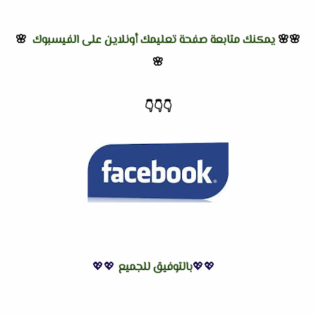
🌸🌸
يمكنك متابعة صفحة تعليمك أونلاين على الفيسبوك
🌸
🌸
👇
👇
👇
💖💖
بالتوفيق للجميع
💖💖