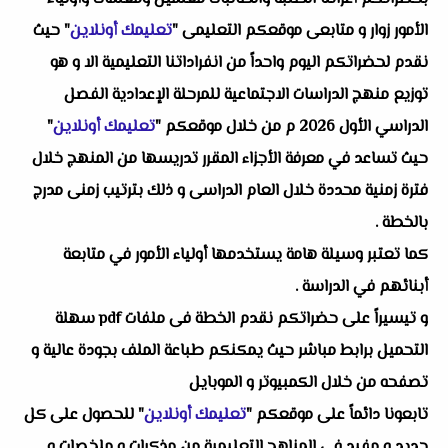
الأمور زوار و متابعى موقعكم التعليمى "
تعليمك أونلاين
" حيث
نقدم لحضراتكم اليوم واحداً من انفراداتنا التعليمية الا و هو
توزيع منهج الدراسات الاجتماعية للمرحلة الإعدادية الفصل
الدراسي الأول 2026 م من خلال موقعكم "
تعليمك أونلاين
"
حيث تساعد في معرفة الأجزاء المقرر تدريسها من المنهج خلال
فترة زمنية محددة خلال العام الدراسى و ذلك بترتيب زمنى مدرج
بالخطة .
كما تعتبر وسيلة هامة يستخدمها أولياء الأمور في متابعة
أبنائهم في الدراسة .
و تيسيراً على حضراتكم نقدم الخطة فى ملفات pdf سهلة
التحميل برابط مباشر حيث يمكنكم طباعة الملف بجودة عالية و
تصفحه من خلال الكمبيوتر و الموبايل
تابعونا دائماً على موقعكم "
تعليمك أونلاين
" للحصول على كل
جديد و مفيد فى المناهج التعليمية من مذكرات و ملخصات و