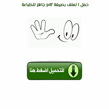
حمل ا لملف بصيغة pdf جاهز للطباعة