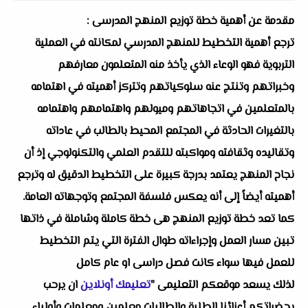
مقدمة عن أهمية خطة توزيع المنهج المدرسى :
ترجع أهمية التخطيط للمنهج المدرسي لمكانته في العملية
التربوية فهو الوعاء الذي يأخذ منه المتعلمون معارفهم
وخبراتهم وتنتج عنه سلوكياتهم وتتركز أهميته في اهتمامه
بالمتعلمين في اتجاهاتهم وميولهم واهتمامهم واهتمامه
بالتغيرات الحادثة في المجتمع المحيط بالطالب في عاداته
وتقاليده وثقافته ومواكبته للتقدم العلمي والتكنولوجي إذ أن
نجاح المنهج يعتمد بدرجة كبيرة على التخطيط الدقيق له وترجع
أهميته أيضاً إلى أنه يعكس فلسفة المجتمع وتوجهاته العامة.
كما تعد خطة توزيع المنهج هى خطة كاملة وشاملة في ذاتها
تبين مسار العمل وإجراءاته طوال الفترة التي يتم التخطيط
للعمل فيها سواء كانت فصل دراسى او عام كامل
لذلك يسعد موقعكم التعليمى "
تعليمك أونلاين
ان يرحب
بحضراتكم أعزائنا الطلبة والطالبات معلمين ومعلمات وأولياء