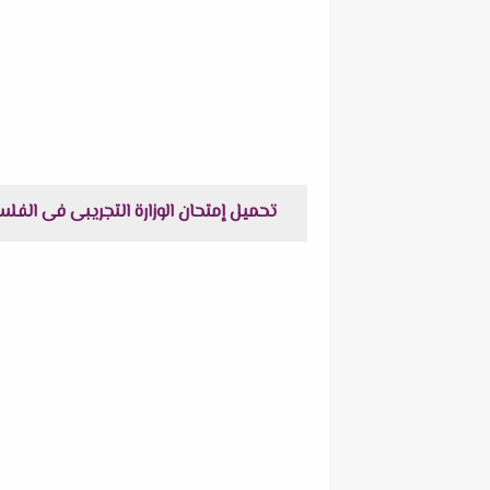
تحميل إمتحان الوزارة التجريبى فى الفلسفة و المنطق + نموذج الإجابة لل