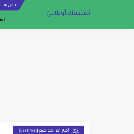
إتصل بنا
س
تعليمك أونلاين
الم
أخبار آخر المواضيع [LastPost]