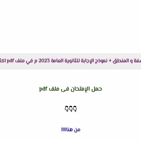
ثانوية العامة 2023 م في ملف pdf اكثر وضوحاً جاهز للطباعة عبر الرابط التالى :
حمل الإمتحان فى ملف pdf
👇
👇
👇
من هنااااا