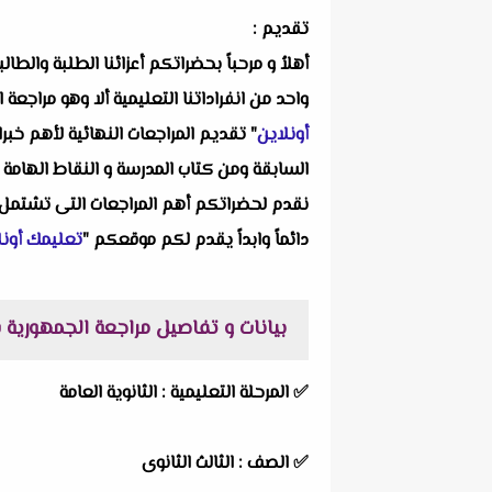
تقديم :
أهلاُ و مرحباً بحضراتكم أعزائنا الطلبة والط
واحد من انفراداتنا التعليمية ألا وهو
مراجعة ا
أونلاين
" تقديم المراجعات النهائية لأهم خب
السابقة ومن كتاب المدرسة و النقاط الهامة ف
نقدم لحضراتكم أهم المراجعات التى تشتمل عل
دائماً وابداً يقدم لكم موقعكم "
تعليمك أونل
بيانات و تفاصيل مراجعة الجمهورية فل
✅ المرحلة التعليمية :
الثانوية العامة
✅ الصف : الثالث الثانوى