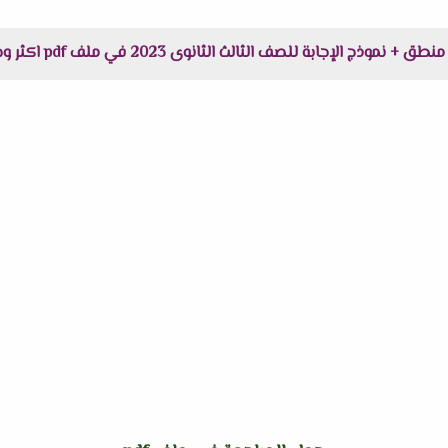
لثالث الثانوى 2023 في ملف pdf اكثر وضوحاً جاهز للطباعة عبر الرابط التالى