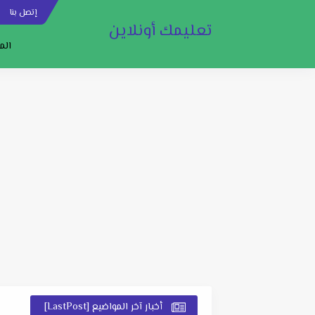
إتصل بنا
س
تعليمك أونلاين
الم
أخبار آخر المواضيع [LastPost]