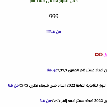
حمل المراجعة فى ملف pdf
👇
👇
👇
من هنااااا
طق
💥💥
 اعداد مستر تامر العمرى
👈
👈
من هنا
امة 2022 اعداد مس شيماء فكرى
👈
👈
من هنا
زاهر
👈
👈
من هنا