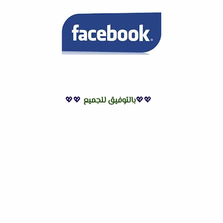
💖💖
بالتوفيق للجميع
💖💖