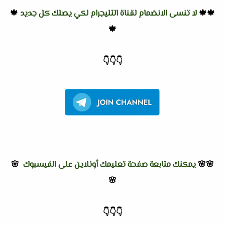
🍁🍁
لا تنسى الانضمام لقناة التليجرام لكي يصلك كل جديد
🍁
🍁
👇
👇
👇
🌸🌸
يمكنك متابعة صفحة تعليمك أونلاين على الفيسبوك
🌸
🌸
👇
👇
👇