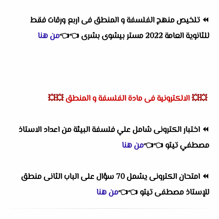
⏪
تلخيص منهج الفلسفة و المنطق فى اربع ورقات فقط
للثانوية العامة 2022 مستر بيشوى بشرى
👈
👈
من هنا
💥💥
الالكترونية فى مادة الفلسفة و المنطق
💥💥
⏪
اختبار الكترونى شامل علي فلسفة البيئة من اعداد الاستاذ
مصطفي تيتو
👈
👈
من هنا
⏪
امتحان الكترونى يشمل 70 سؤال على الباب الثانى منطق
للإستاذ مصطفى تيتو
👈
👈
من هنا