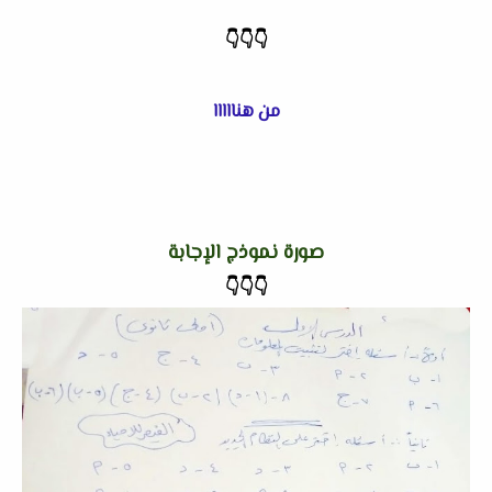
👇
👇
👇
من هنااااا
صورة نموذج الإجابة
👇
👇
👇