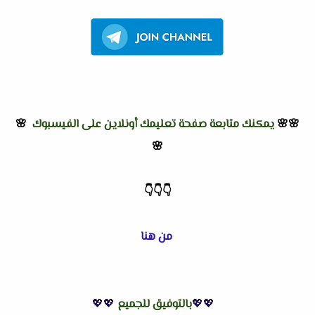
🌸🌸
يمكنك متابعة صفحة تعليمك أونلاين على الفيسبوك
🌸
🌸
👇
👇
👇
من هنا
💖💖
بالتوفيق للجميع
💖💖