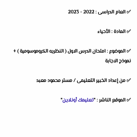
✅
العام الدراسى :
2022 - 2023
✅
المادة :
الأحياء
✅
الموضوع :
امتحان الدرس الاول ( النظريه الكروموسومية ) +
نموذج الاجابة
✅
من إعداد الخبير التعليمى /
مستر محمود معبد
✅
الموقع الناشر :
"
تعليمك أونلاين
"