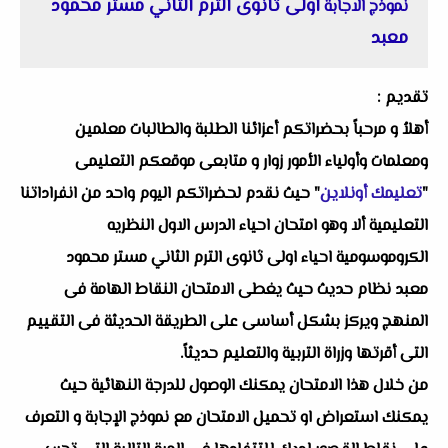
اولى ثانوى الترم الثاني مستر محمود
نموذج الاجابة
معبد
تقديم :
أهلاُ و مرحباً بحضراتكم أعزائنا الطلبة والطالبات معلمين
ومعلمات وأولياء الأمور زوار و متابعى موقعكم التعليمى
"
تعليمك أونلاين
" حيث نقدم لحضراتكم اليوم واحد من انفراداتنا
التعليمية ألا وهو
امتحان احياء الدرس الاول النظريه
الكروموسومية احياء اولى ثانوى الترم الثاني مستر محمود
معبد
نظام حديث حيث يغطى الامتحان النقاط الهامة فى
المنهج ويركز بشكل أساسى على الطريقة الحديثة فى التقييم
التى أقرتها وزراة التربية والتعليم حديثاً.
من خلال هذا الامتحان يمكنك الوصول للدرجة النهائية حيث
يمكنك استعراض او تحميل الامتحان مع نموذج الإجابة و التعرف