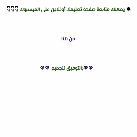
🔔
يمكنك متابعة صفحة تعليمك أونلاين على الفيسبوك
👇
👇
👇
من هنا
💖💖
بالتوفيق للجميع
💖💖