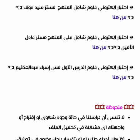
⏪
اختبار الكتروني علوم شامل المنهج مستر سيد عوف
👈
👈
من هنا
⏪
اختبار الكترونى علوم شامل على المنهج مستر عادل
الأمين
👈
👈
من هنا
⏪
إختبار الكترونى علوم الدرس الأول مس إسراء عبدالعظيم
👈
👈
من هنا
💥💥
ملحوظة
💥💥
لا تنسى أن تراسلنا في حالة وجود شكوى او إقتراح أو
واجهتك اى مشكلة في تحميل الملف
إذا كان لديك طلب او استفسار برجاء وضعه في تعليق