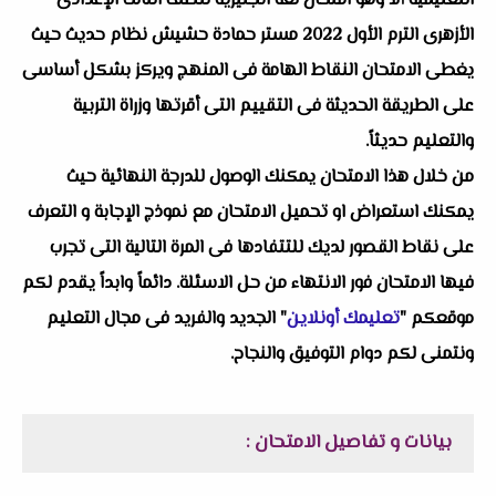
التعليمية ألا وهو ‏‏امتحان لغة انجليزية للصف الثالث الإعدادى
الأزهرى الترم الأول 2022 مستر حمادة حشيش نظام حديث حيث
يغطى الامتحان النقاط الهامة فى المنهج ويركز بشكل أساسى
على الطريقة الحديثة فى التقييم التى أقرتها وزراة التربية
والتعليم حديثاً.
من خلال هذا الامتحان يمكنك الوصول للدرجة النهائية حيث
يمكنك استعراض او تحميل الامتحان مع نموذج الإجابة و التعرف
على نقاط القصور لديك للتتفادها فى المرة التالية التى تجرب
فيها الامتحان فور الانتهاء من حل الاسئلة. دائماً وابداً يقدم لكم
موقعكم "
تعليمك أونلاين
" الجديد والفريد فى مجال التعليم
ونتمنى لكم دوام التوفيق والنجاح.
بيانات و تفاصيل الامتحان :