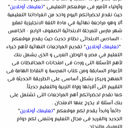
وأولياء الأمور فى موقعكم التعليمى "
تعليمك أونلاين
"
حيث نقدم لحضراتكم اليوم واحد من انفراداتنا التعليمية
ألا وهو مراجعة نهائية في مادة اللغة الانجليزية لمقرر
شهر مارس للمرحلة الابتدائية الصفوف الرابع - الخامس
- السادس الابتدائى نظام حديث حيث يقدم موقعكم
"
تعليمك أونلاين
" تقديم المراجعات النهائية لأهم خبراء
التعليم في مصر و الوطن العربى و الذى يشمل بنك
لأهم الأسئلة التى وردت فى امتحانات المحافظات فى
الأعوام السابقة ومن كتاب المدرسة
و النقاط الهامة فى
المنهج ويركز بشكل أساسى على الطريقة الحديثة فى
التقييم التى أقرتها وزراة التربية والتعليم حديثاً.
كما نقدم لحضراتكم أهم المراجعات التى تشتمل على
بنك أسئلة لا يخرج عنها الامتحان .
دائماً وابداً يقدم لكم موقعكم "
تعليمك أونلاين
"
الجديد والفريد فى مجال التعليم ونتمنى لكم دوام
التوفيق والنجاح.