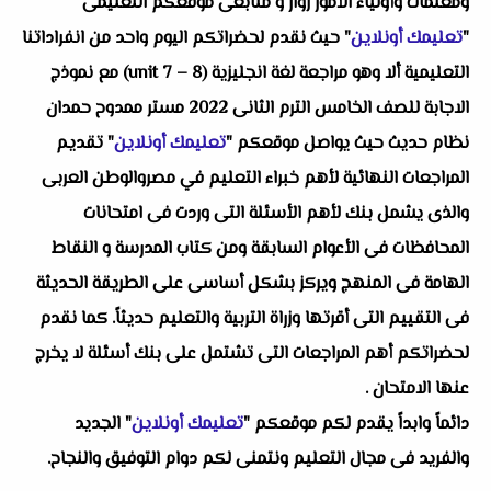
ومعلمات وأولياء الأمور زوار و متابعى موقعكم التعليمى
"
تعليمك أونلاين
" حيث نقدم لحضراتكم اليوم واحد من انفراداتنا
التعليمية ألا وهو مراجعة لغة انجليزية (unit 7 – 8) مع نموذج
الاجابة للصف الخامس الترم الثانى 2022 مستر ممدوح حمدان
نظام حديث حيث يواصل موقعكم "
تعليمك أونلاين
" تقديم
المراجعات النهائية لأهم خبراء التعليم في مصروالوطن العربى
والذى يشمل بنك لأهم الأسئلة التى وردت فى امتحانات
المحافظات فى الأعوام السابقة ومن كتاب المدرسة و النقاط
الهامة فى المنهج ويركز بشكل أساسى على الطريقة الحديثة
فى التقييم التى أقرتها وزراة التربية والتعليم حديثاً. كما نقدم
لحضراتكم أهم المراجعات التى تشتمل على بنك أسئلة لا يخرج
عنها الامتحان .
دائماً وابداً يقدم لكم موقعكم "
تعليمك أونلاين
" الجديد
والفريد فى مجال التعليم ونتمنى لكم دوام التوفيق والنجاح.