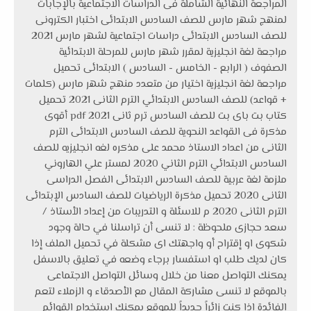
المراجعة النهائية الشاملة فى الدراسات الاجتماعية بالإجابات
لمنهج شهر مارس للصف السادس الابتدائى اختبار الكترونى
للصف السادس الابتدائى دراسات اجتماعية لشهر مارس 2021
مراجعة لغة انجليزية لمقرر شهر مارس للمرحلة الابتدائية
الصفوف ( الرابع - الخامس - السادس ) الابتدائى تحميل
مراجعة لغة انجليزية اختيار من متعدد منهج شهر مارس (كلمات
+ قواعد) للصف السادس الابتدائي الترم الثانى 2021 تحميل
كتاب بت باى بت للصف السادس ترم ثانى pdf 2021 أقوى
مذكرة فى القواعد النحوية للصف السادس الابتدائى الترم
الثانى من اعداد الاستاذ محمد على مذكره لغه انجليزيه للصف
السادس الابتدائي الترم الثاني 2020 لمستر علي الهاروني
ملزمة لغة عربية للصف السادس الابتدائى الفصل الدراسى
الثانى 2020 تحميل مذكرة الرياضيات للصف السادس الإبتدائى
الترم الثانى 2020 م للاسئلة و التدريبات من إعداد الأستاذ /
سعد حجازى ملحوظة : لا تنسى أن تراسلنا في حالة وجود
شكوى او إقتراح أو واجهتك اى مشكلة في تحميل الملف إذا
كان لديك طلب او استفسار برجاء وضعه في تعليق بالاسفل
يمكنك التواصل معنا من خلال وسائل التواصل الاجتماعى
بالموقع لا تنسى مشاركة المقال مع الأصدقاء و الزملاء لتعم
الفائدة إذا كنت زائراً جديداً للموقع يمكنك إستخدام القوائم