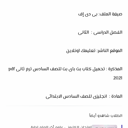
صيغة الملف: بى دى إف
الفصل الدراسى : الثانى
الموقع الناشر: تعليمك اونلاين
المذكرة : تحميل كتاب بت باى بت للصف السادس ترم ثانى pdf
2021
المادة : انجليزى للصف السادس الابتدائى
الطلاب شاهدو أيضاً
امتحان الكتروني علوم أخر العام إدارة