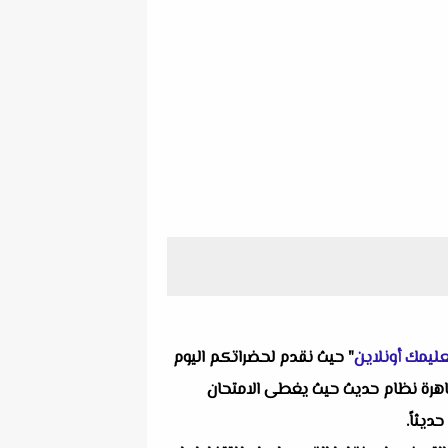
ليمك أونلاين
" حيث نقدم لحضراتكم اليوم
 وهو أربعة نماذج امتحانات رياضيات للصف الأول الإعدادي الترم الأول 2026 لتوجيه القاهرة نظام حديث حيث يغطى الامتحان
ديثاً.