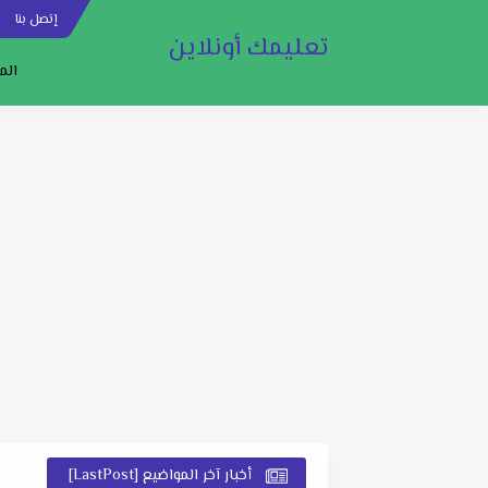
إتصل بنا
س
تعليمك أونلاين
الم
أخبار آخر المواضيع [LastPost]