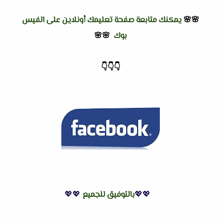
🌸🌸
يمكنك متابعة صفحة تعليمك أونلاين على الفيس
بوك
🌸🌸
👇
👇
👇
💖💖
بالتوفيق للجميع
💖💖