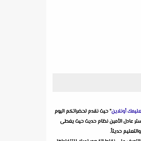
ليمك أونلاين
" حيث نقدم لحضراتكم اليوم
اداتنا التعليمية ألا وهو اختبار علوم المفهوم الأول و الثاني للصف الرابع الابتدائي الترم الثاني 2025 لمستر عادل الأمين نظام حديث حيث يغطى
لتعليم حديثاً.