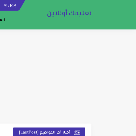
إتصل بنا
س
تعليمك أونلاين
الم
أخبار آخر المواضيع [LastPost]