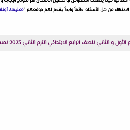
النهائية حيث يمكنك استعراض او تحميل الامتحان مع نموذج الإجابة و 
 الانتهاء من حل الأسئلة. دائماً وابداً يقدم لكم موقعكم "
تعليمك أونلا
و الثاني للصف الرابع الابتدائي الترم الثاني 2025 لمستر عادل الأمين