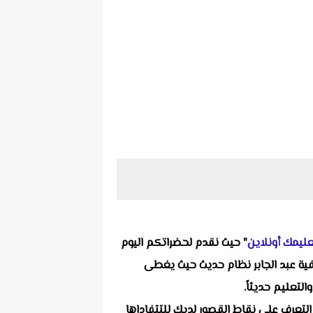
ليمك أونلاين
" حيث نقدم لحضراتكم اليوم
ة ألا وهو امتحان علوم مقرر شهر مارس للصف الرابع الإبتدائي الترم الثاني 2025 لمس صفية عبد الجابر نظام حديث حيث يغطى
لتعليم حديثاً.
التعرف على نقاط القصور لديك للتتفاداها