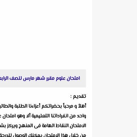
امتحان علوم مقرر شهر مارس للصف الرابع الإبتدائي الترم ا
تقديم :
أهلاُ و مرحباً بحضراتكم أعزاءنا الطلبة والط
الامتحان النقاط الهامة فى المنهج ويركز بشك
من خلال هذا الامتحان يمكنك الوصول للدرجة 