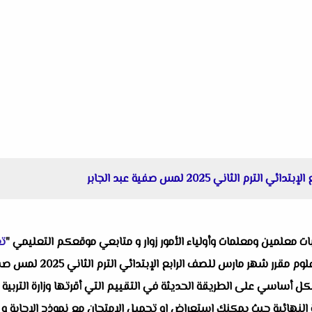
لثاني 2025 لمس صفية عبد الجابر
البات معلمين ومعلمات وأولياء الأمور زوار و متابعي موقعكم التعليمي "
تع
واحد من انفراداتنا التعليمي
ل أساسي على الطريقة الحديثة في التقييم التي أقرتها وزارة التربية وا
النهائية حيث يمكنك استعراض او تحميل الامتحان مع نموذج الإجابة و 