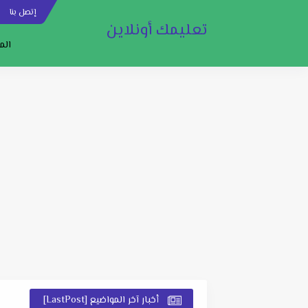
إتصل بنا
س
تعليمك أونلاين
الم
أخبار آخر المواضيع [LastPost]