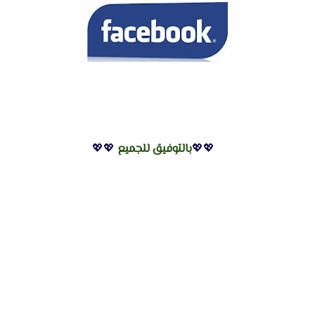
💖💖
بالتوفيق للجميع
💖💖