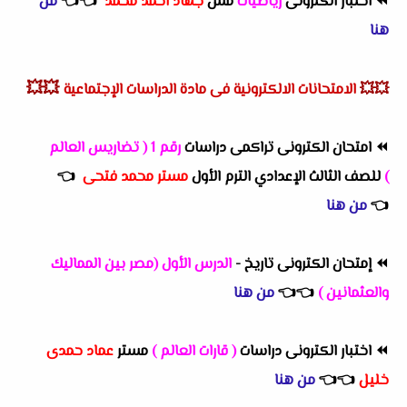
⏪
اختبار الكترونى
رياضيات
مس
جهاد احمد محمد
👈
👈
من
هنا
💥💥
💥💥
الامتحانات الالكترونية فى مادة الدراسات الإجتماعية
⏪
امتحان الكترونى تراكمى دراسات
رقم 1 ( تضاريس العالم
)
للصف الثالث الإعدادي الترم الأول
مستر محمد فتحى
👈
👈
من هنا
⏪
إمتحان الكترونى تاريخ -
الدرس الأول (مصر بين المماليك
والعثمانين )
👈
👈
من هنا
⏪
اختبار الكترونى دراسات
( قارات العالم )
مستر
عماد حمدى
خليل
👈
👈
من هنا