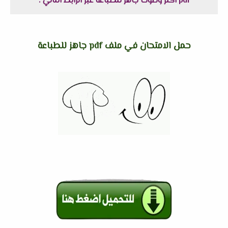
pdf اكثر وضوحاً جاهز للطباعة عبر الرابط التالي :
حمل الامتحان في ملف pdf جاهز للطباعة