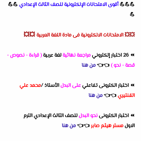
💪💪💪
أقوى الامتحانات الإلكترونية للصف الثالث الإعدادي
💪💪
💪
💥💥
💥💥
الامتحانات الالكترونية فى مادة اللغة العربية
⏪
26 اختبار إلكتروني
مراجعة نهائية
لغة عربية
( قراءة - نصوص -
قصة - نحو )
👈
👈
من هنا
⏪
اختبار الكترونى تفاعلي
على البدل
الأستاذ /
محمد علي
القنتيري
👈
👈
من هنا
⏪
اختبار الكترونى
نحو البدل
للصف الثالث الإعدادي الترم
الاول
مستر هيثم صابر
👈
👈
من هنا