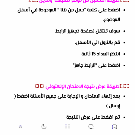
💥💥
طريقة التحميل من موقع تعليمك أونلاين
💥💥
اضغط على كلمة “حمل من هنا ” الموجودة في أسفل
الموضوع.
سوف تنتقل لصفحة تجهيز الرابط.
قم بالنزول الي الأسفل.
انتظر العداد 15 ثانية
اضغط على "الرابط جاهز"
💥💥
طريقة عرض نتيجة الامتحان الإلكتروني
💥💥
بعد إنهاء الامتحان و الإجابة على جميع الأسئلة اضغط (
إرسال )
ثم اضغط على عرض النتيجة
سوف يتم عرض النتيجة بالدرجات و عرض الإجابات الصحيحة و