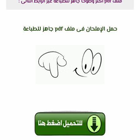
ملف pdf اكثر وضوحاً جاهز للطباعة عبر الرابط التالى :
حمل الإمتحان فى ملف pdf جاهز للطباعة