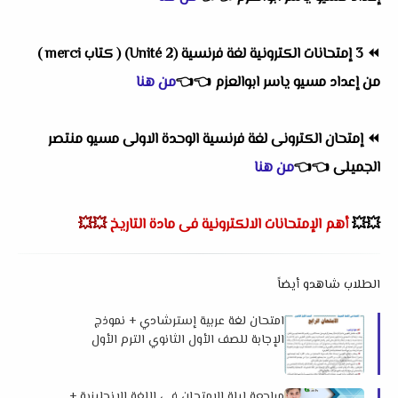
⏪
3 إمتحانات الكترونية لغة فرنسية (Unité 2) ( كتاب merci )
من إعداد مسيو ياسر ابوالعزم
👈
👈
من هنا
⏪
إمتحان الكترونى لغة فرنسية الوحدة الاولى مسيو منتصر
الجميلى
👈
👈
من هنا
💥💥
أهم
الإمتحانات الالكترونية فى مادة التاريخ
💥💥
الطلاب شاهدو أيضاً
امتحان لغة عربية إسترشادي + نموذج
الإجابة للصف الأول الثانوي الترم الأول
2026 لمستر محمد شعبان
مراجعة ليلة الامتحان فى اللغة الإنجليزية +