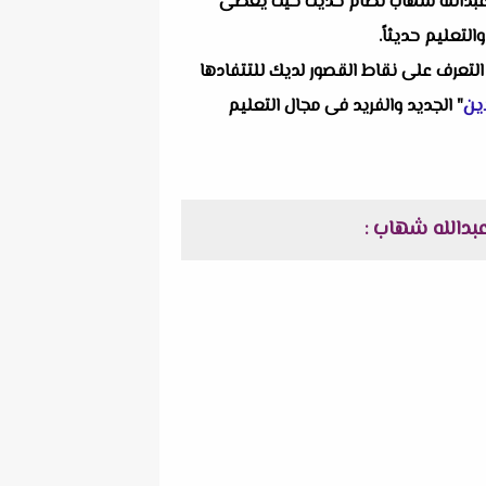
 ألا وهو اختبار فيزياء حتي انكسار الضوء للصف الثاني الثانوي الترم الأول 2025م لمستر عبدالله شهاب نظام حديث حيث يغطى
لتعليم حديثاً.
التعرف على نقاط القصور لديك للتتفادها
ين
" الجديد والفريد فى مجال التعليم
: