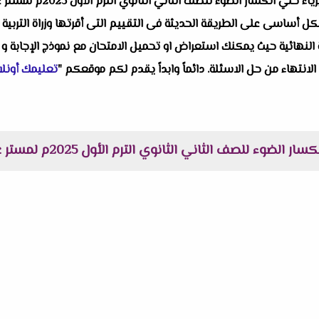
واحد من انفراداتنا التعليمية
ل أساسى على الطريقة الحديثة فى التقييم التى أقرتها وزراة التربية وا
النهائية حيث يمكنك استعراض او تحميل الامتحان مع نموذج الإجابة و 
 الانتهاء من حل الاسئلة. دائماً وابداً يقدم لكم موقعكم "
تعليمك أونلا
لضوء للصف الثاني الثانوي الترم الأول 2025م لمستر عبدالله شهاب