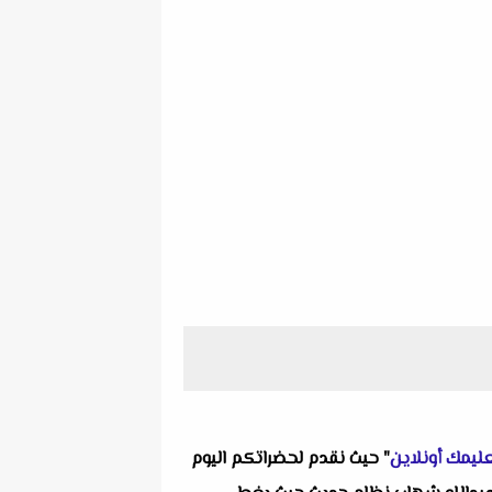
ليمك أونلاين
" حيث نقدم لحضراتكم اليوم