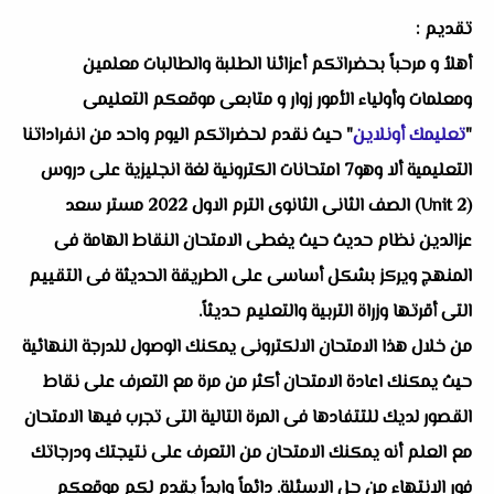
تقديم :
أهلاُ و مرحباً بحضراتكم أعزائنا الطلبة والطالبات معلمين
ومعلمات وأولياء الأمور زوار و متابعى موقعكم التعليمى
"
تعليمك أونلاين
" حيث نقدم لحضراتكم اليوم واحد من انفراداتنا
التعليمية ألا وهو7 امتحانات الكترونية لغة انجليزية على دروس
(Unit 2) الصف الثانى الثانوى الترم الاول 2022 مستر سعد
عزالدين نظام حديث حيث يغطى الامتحان النقاط الهامة فى
المنهج ويركز بشكل أساسى على الطريقة الحديثة فى التقييم
التى أقرتها وزراة التربية والتعليم حديثاً.
من خلال هذا الامتحان الالكترونى يمكنك الوصول للدرجة النهائية
حيث يمكنك اعادة الامتحان أكثر من مرة مع التعرف على نقاط
القصور لديك للتتفادها فى المرة التالية التى تجرب فيها الامتحان
مع العلم أنه يمكنك الامتحان من التعرف على نتيجتك ودرجاتك
فور الانتهاء من حل الاسئلة. دائماً وابداً يقدم لكم موقعكم