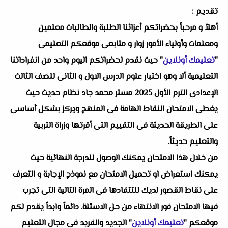
تقديم :
أهلاُ و مرحباً بحضراتكم أعزائنا الطلبة والطالبات معلمين
ومعلمات وأولياء الأمور زوار و متابعى موقعكم التعليمى
"
تعليمك أونلاين
" حيث نقدم لحضراتكم اليوم واحد من انفراداتنا
التعليمية ألا وهو اختبار علوم الدرس الاول و الثانى للصف الثالث
الإعدادى الترم الأول 2025 مستر محمد جاد نظام حديث حيث
يغطى الامتحان النقاط الهامة فى المنهج ويركز بشكل أساسى
على الطريقة الحديثة فى التقييم التى أقرتها وزراة التربية
والتعليم حديثاً.
من خلال هذا الامتحان يمكنك الوصول للدرجة النهائية حيث
يمكنك استعراض او تحميل الامتحان مع نموذج الإجابة و التعرف
على نقاط القصور لديك للتتفادها فى المرة التالية التى تجرب
فيها الامتحان فور الانتهاء من حل الاسئلة. دائماً وابداً يقدم لكم
موقعكم "
تعليمك أونلاين
" الجديد والفريد فى مجال التعليم