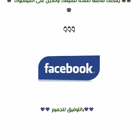
🌸🌸
يمكنك متابعة صفحة تعليمك أونلاين على الفيسبوك
🌸
🌸
👇
👇
👇
💖💖
بالتوفيق للجميع
💖💖