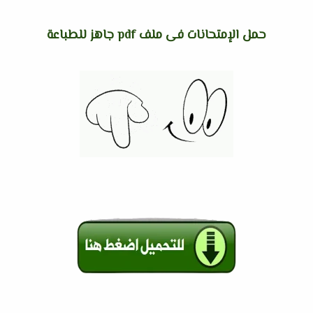
حمل الإمتحانات فى ملف pdf جاهز للطباعة