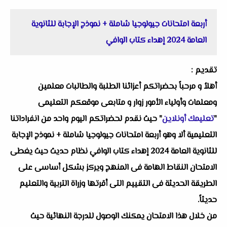
أربعة امتحانات جيولوجيا شاملة + نموذج الإجابة للثانوية
العامة 2024 إهداء كتاب الوافي
تقديم :
أهلاُ و مرحباً بحضراتكم أعزائنا الطلبة والطالبات معلمين
ومعلمات وأولياء الأمور زوار و متابعى موقعكم التعليمى
"
تعليمك أونلاين
" حيث نقدم لحضراتكم اليوم واحد من انفراداتنا
التعليمية ألا وهو أربعة امتحانات جيولوجيا شاملة + نموذج الإجابة
للثانوية العامة 2024 إهداء كتاب الوافي نظام حديث حيث يغطى
الامتحان النقاط الهامة فى المنهج ويركز بشكل أساسى على
الطريقة الحديثة فى التقييم التى أقرتها وزراة التربية والتعليم
حديثاً.
من خلال هذا الامتحان يمكنك الوصول للدرجة النهائية حيث