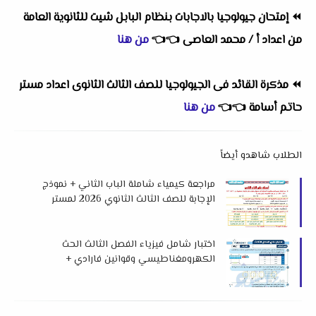
⏪
إمتحان جيولوجيا بالاجابات بنظام البابل شيت للثانوية العامة
من اعداد أ / محمد العاصى
👈
👈
من هنا
⏪
مذكرة القائد فى الجيولوجيا للصف الثالث الثانوى اعداد مستر
حاتم أسامة
👈
👈
من هنا
الطلاب شاهدو أيضاً
مراجعة كيمياء شاملة الباب الثاني + نموذج
الإجابة للصف الثالث الثانوي 2026 لمستر
حسام محمود
اختبار شامل فيزياء الفصل الثالث الحث
الكهرومغناطيسي وقوانين فارادي +
نموذج الإجابة تالتة ثانوي 2026 لمستر
محمد الشيخ