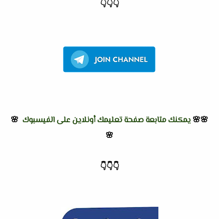
👇
👇
👇
🌸🌸
يمكنك متابعة صفحة تعليمك أونلاين على الفيسبوك
🌸
🌸
👇
👇
👇