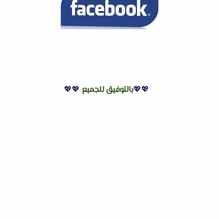
💖💖
بالتوفيق للجميع
💖💖