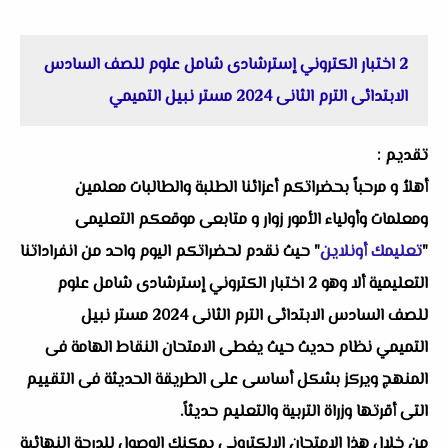
2 اختبار الكتروني إسترشادى شامل علوم للصف السادس
الابتدائى الترم الثانى 2024 مستر نبيل التميمي
تقديم :
أهلاُ و مرحباً بحضراتكم أعزائنا الطلبة والطالبات معلمين
ومعلمات وأولياء الأمور زوار و متابعى موقعكم التعليمى
"
تعليمك أونلاين
" حيث نقدم لحضراتكم اليوم واحد من انفراداتنا
التعليمية ألا وهو 2 اختبار الكتروني إسترشادى شامل علوم
للصف السادس الابتدائى الترم الثانى 2024 مستر نبيل
التميمي نظام حديث حيث يغطى الامتحان النقاط الهامة فى
المنهج ويركز بشكل أساسى على الطريقة الحديثة فى التقييم
التى أقرتها وزراة التربية والتعليم حديثاً.
من خلال هذا الامتحان الالكترونى يمكنك الوصول للدرجة النهائية