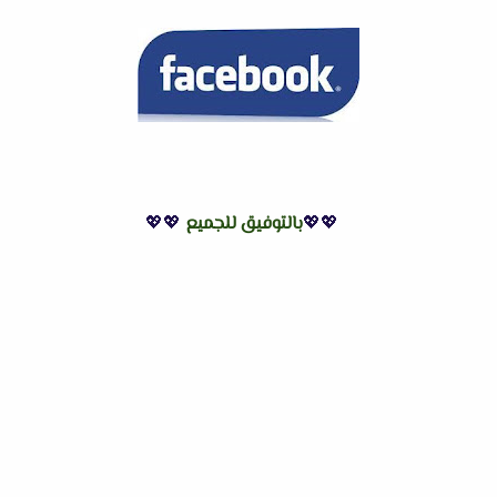
💖💖
بالتوفيق للجميع
💖💖