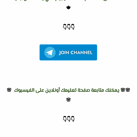
🍁
👇
👇
👇
🌸🌸
يمكنك متابعة صفحة تعليمك أونلاين على الفيسبوك
🌸
🌸
👇
👇
👇