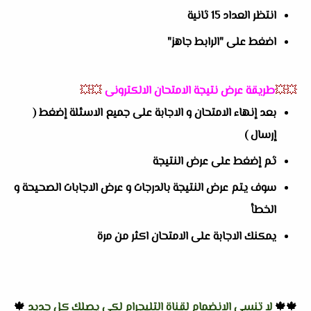
انتظر العداد 15 ثانية
اضغط على "الرابط جاهز"
💥💥
طريقة عرض نتيجة الامتحان الالكترونى
💥💥
بعد إنهاء الامتحان و الاجابة على جميع الاسئلة إضغط (
إرسال )
ثم إضغط على عرض النتيجة
سوف يتم عرض النتيجة بالدرجات و عرض الاجابات الصحيحة و
الخطأ
يمكنك الاجابة على الامتحان اكثر من مرة
🍁🍁
لا تنسى الانضمام لقناة التليجرام لكي يصلك كل جديد
🍁