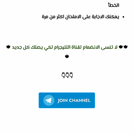
الخطأ
يمكنك الاجابة على الامتحان اكثر من مرة
🍁🍁
لا تنسى الانضمام لقناة التليجرام لكي يصلك كل جديد
🍁
🍁
👇
👇
👇