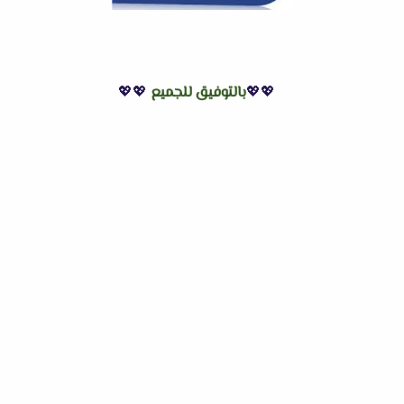
💖💖
بالتوفيق للجميع
💖💖