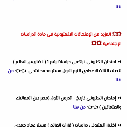
هنا
💥💥
المزيد من الإمتحانات الالكترونية فى مادة الدراسات
💥💥
الإجتماعية
⏪
امتحان الكترونى تراكمى دراسات رقم 1 ( تضاريس العالم )
للصف الثالث الاعدادى الترم الاول مستر محمد فتحى
👈
👈
من
هنا
⏪
إمتحان الكترونى تاريخ - الدرس الأول (مصر بين المماليك
والعثمانين )
👈
👈
من هنا
⏪
اختبار الكترونى دراسات ( قارات العالم ) مستر عماد حمدى