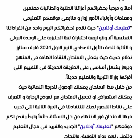
أهلاُ و مرحباً بحضراتكم أعزائنا الطلبة والطالبات معلمين
ومعلمات وأولياء الأمور زوار و متابعى موقعكم التعليمى
"
تعليمك أونلاين
" حيث نقدم لحضراتكم اليوم واحد من انفراداتنا
التعليمية ألا وهو اربعة اختبارات لغة انجليزية على الوحدة الاولى
و الثانية للصف الأول الاعدادي الترم الاول 2024 فايف ستارز
نظام حديث حيث يغطى الامتحان النقاط الهامة فى المنهج
ويركز بشكل أساسى على الطريقة الحديثة فى التقييم التى
أقرتها وزراة التربية والتعليم حديثاً.
من خلال هذا الامتحان يمكنك الوصول للدرجة النهائية حيث
يمكنك استعراض او تحميل الامتحان مع نموذج الإجابة و التعرف
على نقاط القصور لديك للتتفادها فى المرة التالية التى تجرب
فيها الامتحان فور الانتهاء من حل الاسئلة. دائماً وابداً يقدم لكم
موقعكم "
تعليمك أونلاين
" الجديد والفريد فى مجال التعليم
ونتمنى لكم دوام التوفيق والنجاح.