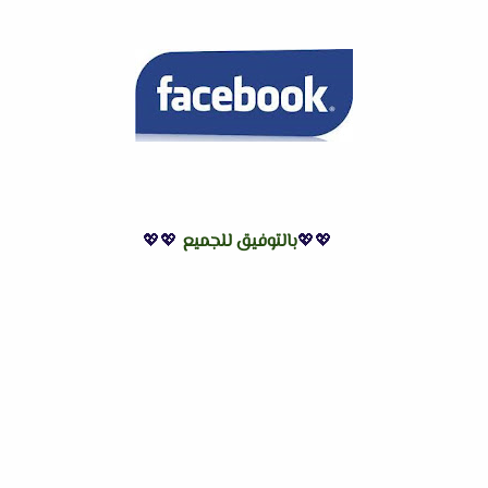
💖💖
بالتوفيق للجميع
💖💖