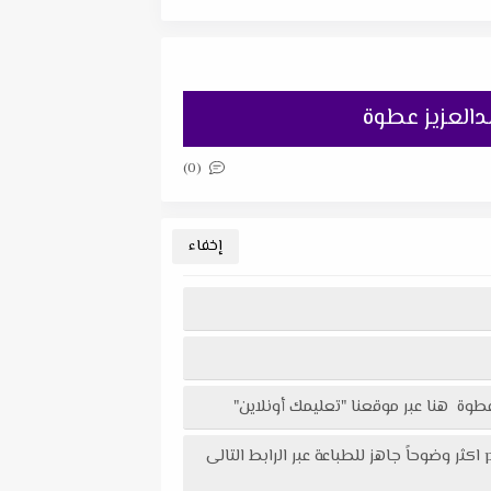
(0)
تحميل اختبار فيزياء على الفصل الثانى الضوء للصف الثانى الثانوى الترم الاول 2024 مستر عبدالعزيز عطوة في ملف pdf اكثر وضوحاً جاهز للطباعة عبر الرابط التالى