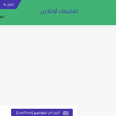
إتصل بنا
س
تعليمك أونلاين
الم
أخبار آخر المواضيع [LastPost]