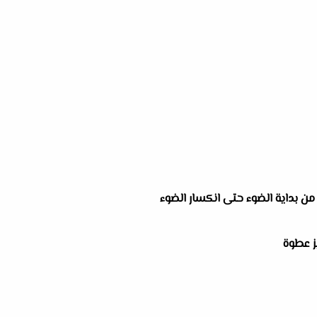
 من بداية الضوء حتى انكسار الضوء
يز عطوة