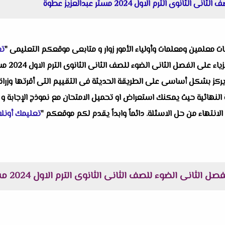
ى الترم الاول 2024 مستر عبدالعزيز عطوة
البات معلمين ومعلمات وأولياء الأمور زوار و متابعى موقعكم التعليمى "
تع
واحد من ان
ز بشكل أساسى على الطريقة الحديثة فى التقييم التى أقرتها وزراة الت
النهائية حيث يمكنك استعراض او تحميل الامتحان مع نموذج الإجابة و 
 الانتهاء من حل الاسئلة. دائماً وابداً يقدم لكم موقعكم "
تعليمك أونلا
لثانى الضوء للصف الثانى الثانوى الترم الاول 2024 مستر عبدالعزيز عطوة