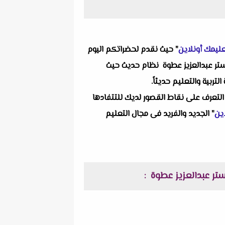
ليمك أونلاين
" حيث نقدم لحضراتكم اليوم
فراداتنا التعليمية ألا وهو اختبار فيزياء على الفصل الثانى الضوء للصف الثانى الثانوى الترم الاول 2024 مستر عبدالعزيز عطوة نظام حديث حيث
ربية والتعليم حديثاً.
التعرف على نقاط القصور لديك للتتفادها
ين
" الجديد والفريد فى مجال التعليم
: