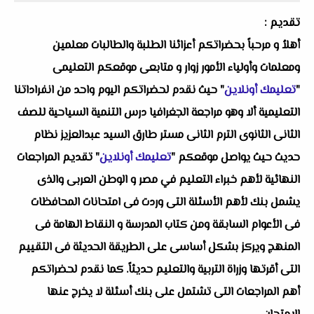
تقديم :
أهلاُ و مرحباً بحضراتكم أعزائنا الطلبة والطالبات معلمين
ومعلمات وأولياء الأمور زوار و متابعى موقعكم التعليمى
"
تعليمك أونلاين
" حيث نقدم لحضراتكم اليوم واحد من انفراداتنا
التعليمية ألا وهو
مراجعة الجغرافيا درس التنمية السياحية للصف
الثانى الثانوى الترم الثانى مستر طارق السيد عبدالعزيز
نظام
حديث حيث يواصل موقعكم "
تعليمك أونلاين
" تقديم المراجعات
النهائية لأهم خبراء التعليم في مصر و الوطن العربى والذى
يشمل بنك لأهم الأسئلة التى وردت فى امتحانات المحافظات
فى الأعوام السابقة ومن كتاب المدرسة و النقاط الهامة فى
المنهج ويركز بشكل أساسى على الطريقة الحديثة فى التقييم
التى أقرتها وزراة التربية والتعليم حديثاً. كما نقدم لحضراتكم
أهم المراجعات التى تشتمل على بنك أسئلة لا يخرج عنها