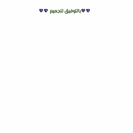
💖💖
بالتوفيق للجميع
💖💖