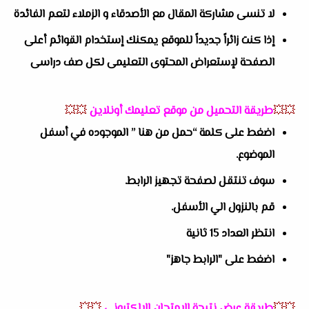
لا تنسى مشاركة المقال مع الأصدقاء و الزملاء لتعم الفائدة
إذا كنت زائراً جديداً للموقع يمكنك إستخدام القوائم أعلى
الصفحة لإستعراض المحتوى التعليمى لكل صف دراسى
💥💥
طريقة التحميل من موقع تعليمك أونلاين
💥💥
اضغط على كلمة “حمل من هنا ” الموجوده في أسفل
الموضوع.
سوف تنتقل لصفحة تجهيز الرابط.
قم بالنزول الي الأسفل.
انتظر العداد 15 ثانية
اضغط على "الرابط جاهز"
💥💥
طريقة عرض نتيجة الامتحان الالكترونى
💥💥