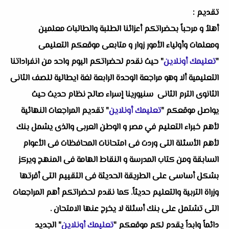
تقديم :
أهلاُ و مرحباً بحضراتكم أعزائنا الطلبة والطالبات معلمين
ومعلمات وأولياء الأمور زوار و متابعى موقعكم التعليمى
"
تعليمك أونلاين
" حيث نقدم لحضراتكم اليوم واحد من انفراداتنا
التعليمية ألا وهو
مراجعة الوحدة الرابعة لغة ايطالية للصف الثانى
الثانوى الترم الثانى سنيورينا إسراء صالح
نظام حديث حيث
يواصل موقعكم "
تعليمك أونلاين
" تقديم المراجعات النهائية
لأهم خبراء التعليم في مصر و الوطن العربى والذى يشمل بنك
لأهم الأسئلة التى وردت فى امتحانات المحافظات فى الأعوام
السابقة ومن كتاب المدرسة و النقاط الهامة فى المنهج ويركز
بشكل أساسى على الطريقة الحديثة فى التقييم التى أقرتها
وزراة التربية والتعليم حديثاً. كما نقدم لحضراتكم أهم المراجعات
التى تشتمل على بنك أسئلة لا يخرج عنها الامتحان .
دائماً وابداً يقدم لكم موقعكم "
تعليمك أونلاين
" الجديد