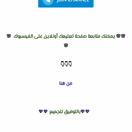
🌸🌸
يمكنك متابعة صفحة تعليمك أونلاين على الفيسبوك
🌸
🌸
👇
👇
👇
من هنا
💖💖
بالتوفيق للجميع
💖💖