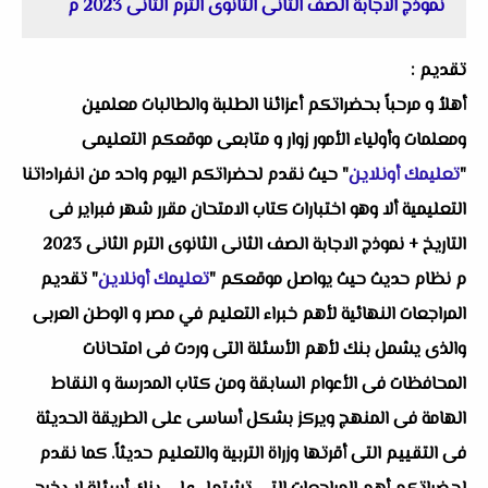
نموذج الاجابة الصف الثانى الثانوى الترم الثانى 2023 م
تقديم :
أهلاُ و مرحباً بحضراتكم أعزائنا الطلبة والطالبات معلمين
ومعلمات وأولياء الأمور زوار و متابعى موقعكم التعليمى
"
تعليمك أونلاين
" حيث نقدم لحضراتكم اليوم واحد من انفراداتنا
التعليمية ألا وهو
اختبارات كتاب الامتحان مقرر شهر فبراير فى
التاريخ + نموذج الاجابة الصف الثانى الثانوى الترم الثانى 2023
م
نظام حديث حيث يواصل موقعكم "
تعليمك أونلاين
" تقديم
المراجعات النهائية لأهم خبراء التعليم في مصر و الوطن العربى
والذى يشمل بنك لأهم الأسئلة التى وردت فى امتحانات
المحافظات فى الأعوام السابقة ومن كتاب المدرسة و النقاط
الهامة فى المنهج ويركز بشكل أساسى على الطريقة الحديثة
فى التقييم التى أقرتها وزراة التربية والتعليم حديثاً. كما نقدم