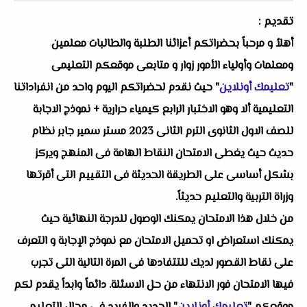
تقديم :
أهلاُ و مرحباً بحضراتكم أعزائنا الطلبة والطالبات معلمين
ومعلمات وأولياء الأمور زوار و متابعى موقعكم التعليمى
"
تعليمك أونلاين
" حيث نقدم لحضراتكم اليوم واحد من انفراداتنا
التعليمية ألا وهو
الاختبار الرابع كيمياء حرارية + نموذج الاجابة
للصف الاول الثانوى الترم الثانى 2023 مستر سمير جابر
نظام
حديث حيث يغطى الامتحان النقاط الهامة فى المنهج ويركز
بشكل أساسى على الطريقة الحديثة فى التقييم التى أقرتها
وزراة التربية والتعليم حديثاً.
من خلال هذا الامتحان يمكنك الوصول للدرجة النهائية حيث
يمكنك استعراض او تحميل الامتحان مع نموذج الإجابة و التعرف
على نقاط القصور لديك للتتفادها فى المرة التالية التى تجرب
فيها الامتحان فور الانتهاء من حل الاسئلة. دائماً وابداً يقدم لكم