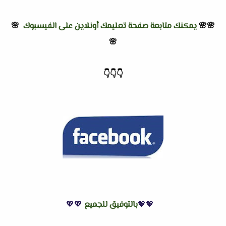
🌸🌸
يمكنك متابعة صفحة تعليمك أونلاين على الفيسبوك
🌸
🌸
👇
👇
👇
💖💖
بالتوفيق للجميع
💖💖