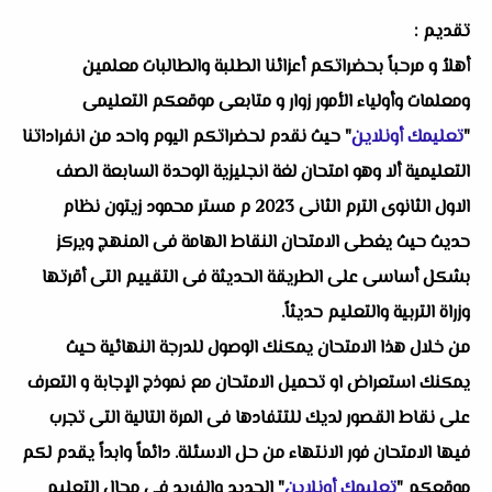
تقديم :
أهلاُ و مرحباً بحضراتكم أعزائنا الطلبة والطالبات معلمين
ومعلمات وأولياء الأمور زوار و متابعى موقعكم التعليمى
"
تعليمك أونلاين
" حيث نقدم لحضراتكم اليوم واحد من انفراداتنا
التعليمية ألا وهو
امتحان لغة انجليزية الوحدة السابعة الصف
الاول الثانوى الترم الثانى 2023 م مستر محمود زيتون
نظام
حديث حيث يغطى الامتحان النقاط الهامة فى المنهج ويركز
بشكل أساسى على الطريقة الحديثة فى التقييم التى أقرتها
وزراة التربية والتعليم حديثاً.
من خلال هذا الامتحان يمكنك الوصول للدرجة النهائية حيث
يمكنك استعراض او تحميل الامتحان مع نموذج الإجابة و التعرف
على نقاط القصور لديك للتتفادها فى المرة التالية التى تجرب
فيها الامتحان فور الانتهاء من حل الاسئلة. دائماً وابداً يقدم لكم
موقعكم "
تعليمك أونلاين
" الجديد والفريد فى مجال التعليم