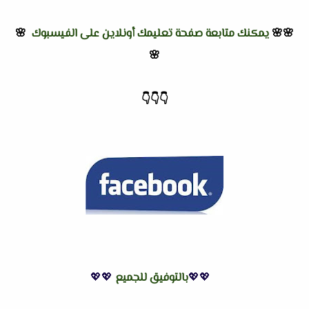
🌸🌸
يمكنك متابعة صفحة تعليمك أونلاين على الفيسبوك
🌸
🌸
👇
👇
👇
💖💖
بالتوفيق للجميع
💖💖