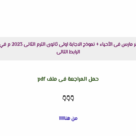
الرابط التالى
حمل المراجعة فى ملف pdf
👇
👇
👇
من هنااااا