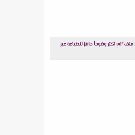
تحميل اختبارات كتاب الامتحان مقرر شهر مارس فى الأحياء + نموذج الاجابة اولى ثانوى الترم الثانى 2023 م في ملف pdf اكثر وضوحاً جاهز للطباعة عبر