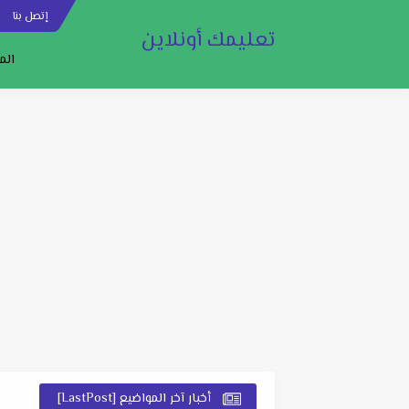
إتصل بنا
س
تعليمك أونلاين
الم
أخبار آخر المواضيع [LastPost]