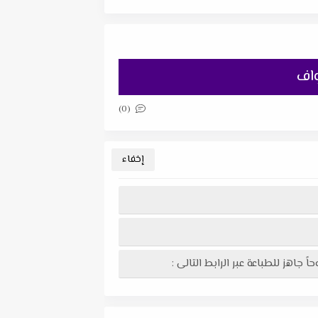
واف
(0)