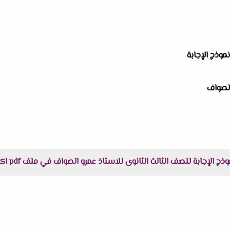
موذج الإجابة
الصواف
ثالث الثانوى للاستاذ عمرو الصواف في ملف pdf اكثر وضوحاً جاهز للطباعة عبر الرابط التالى :