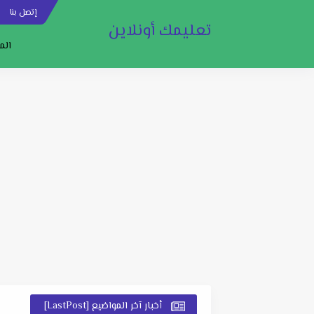
إتصل بنا
س
تعليمك أونلاين
الم
أخبار آخر المواضيع [LastPost]