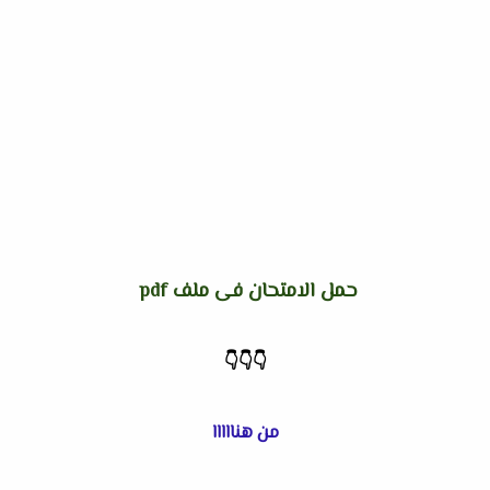
حمل الامتحان فى ملف pdf
👇
👇
👇
من هنااااا