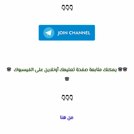
👇
👇
👇
🌸🌸
يمكنك متابعة صفحة تعليمك أونلاين على الفيسبوك
🌸
🌸
👇
👇
👇
من هنا