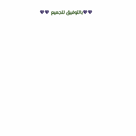
💖💖
بالتوفيق للجميع
💖💖