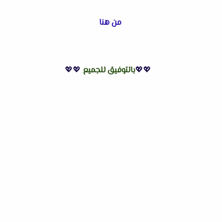
من هنا
💖💖
بالتوفيق للجميع
💖💖