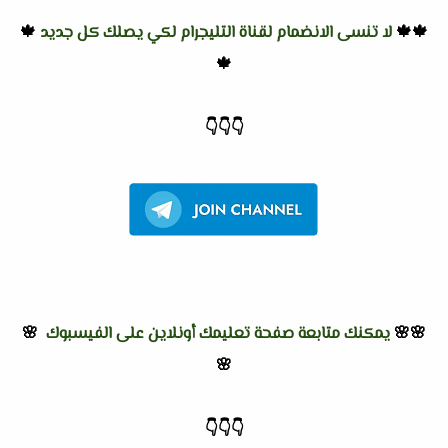
🍁🍁
لا تنسى الانضمام لقناة التليجرام لكي يصلك كل جديد
🍁
🍁
👇
👇
👇
🌸🌸
يمكنك متابعة صفحة تعليمك أونلاين على الفيسبوك
🌸
🌸
👇
👇
👇