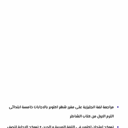
مراجعة لغة انجليزية على مقرر شهر اكتوبر بالاجابات خامسة ابتدائى
الترم الاول من كتاب الشاطر
نموذج امتحان اكتوبر في اللغة العربية و الدين + نموذج الاجابة للصف