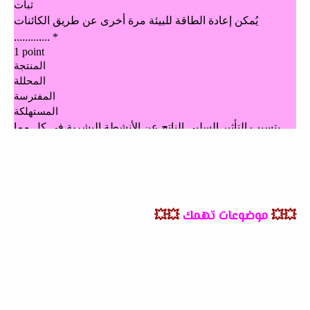
💥💥
موضوعات تهمك
💥💥